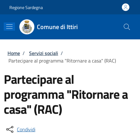
Salta al contenuto principale
Skip to footer content
Regione Sardegna
Comune di Ittiri
Briciole di pane
Home
/
Servizi sociali
/
Partecipare al programma "Ritornare a casa" (RAC)
Partecipare al
programma "Ritornare a
casa" (RAC)
Condividi