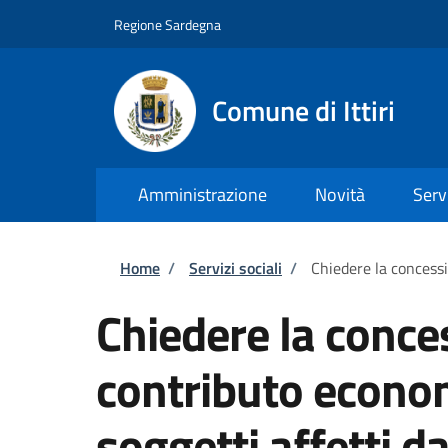
Salta al contenuto principale
Skip to footer content
Regione Sardegna
Comune di Ittiri
Amministrazione
Novità
Serv
Briciole di pane
Home
/
Servizi sociali
/
Chiedere la concessi
Chiedere la conce
contributo econom
soggetti affetti 