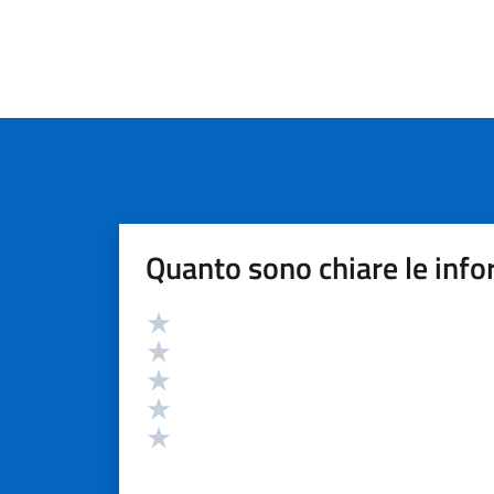
Quanto sono chiare le info
Valutazione
Valuta 5 stelle su 5
Valuta 4 stelle su 5
Valuta 3 stelle su 5
Valuta 2 stelle su 5
Valuta 1 stelle su 5