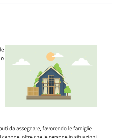
le
 o
ibuti da assegnare, favorendo le famiglie
l canone, oltre che le persone in situazioni