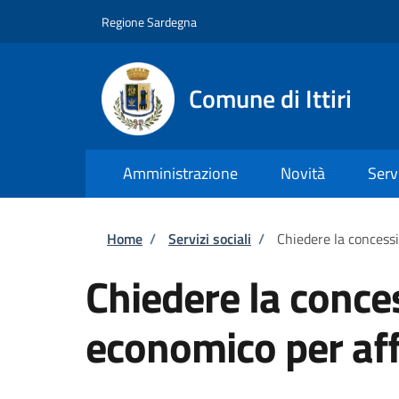
Salta al contenuto principale
Skip to footer content
Regione Sardegna
Comune di Ittiri
Amministrazione
Novità
Serv
Briciole di pane
Home
/
Servizi sociali
/
Chiedere la concessi
Chiedere la conce
economico per aff