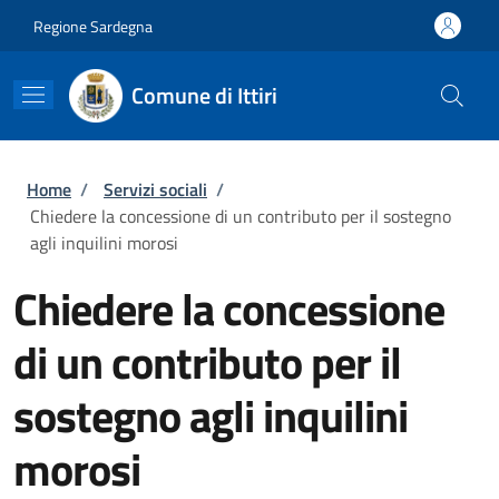
Salta al contenuto principale
Skip to footer content
Regione Sardegna
Comune di Ittiri
Briciole di pane
Home
/
Servizi sociali
/
Chiedere la concessione di un contributo per il sostegno
agli inquilini morosi
Chiedere la concessione
di un contributo per il
sostegno agli inquilini
morosi