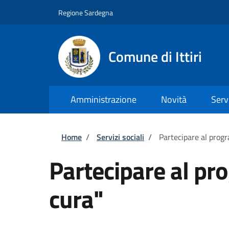
Salta al contenuto principale
Skip to footer content
Regione Sardegna
Comune di Ittiri
Amministrazione
Novità
Serv
Briciole di pane
Home
/
Servizi sociali
/
Partecipare al prog
Partecipare al p
cura"