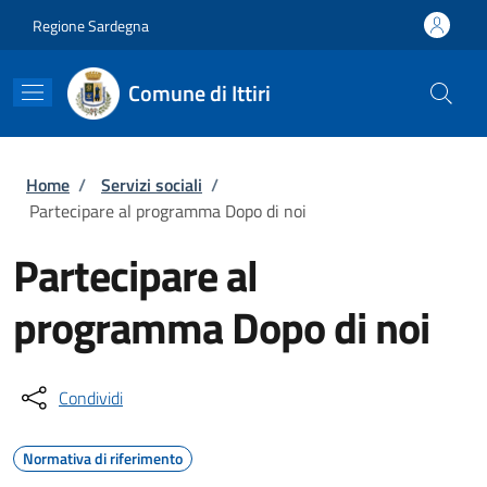
Salta al contenuto principale
Skip to footer content
Regione Sardegna
Comune di Ittiri
Briciole di pane
Home
/
Servizi sociali
/
Partecipare al programma Dopo di noi
Partecipare al
programma Dopo di noi
Condividi
Normativa di riferimento