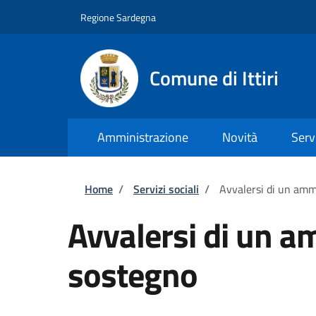
Salta al contenuto principale
Skip to footer content
Regione Sardegna
Comune di Ittiri
Amministrazione
Novità
Serv
Briciole di pane
Home
/
Servizi sociali
/
Avvalersi di un amm
Avvalersi di un a
sostegno