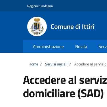
Salta al contenuto principale
Skip to footer content
Regione Sardegna
Comune di Ittiri
Amministrazione
Novità
Serv
Briciole di pane
Home
/
Servizi sociali
/
Accedere al servizio
Accedere al serviz
domiciliare (SAD)