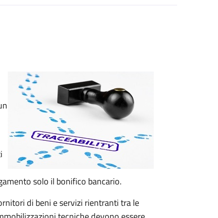
un
i
gamento solo il bonifico bancario.
itori di beni e servizi rientranti tra le
i immobilizzazioni tecniche devono essere