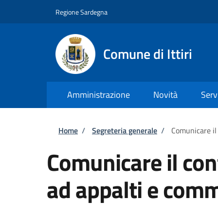
Salta al contenuto principale
Skip to footer content
Regione Sardegna
Comune di Ittiri
Amministrazione
Novità
Serv
Briciole di pane
Home
/
Segreteria generale
/
Comunicare il
Comunicare il con
ad appalti e com