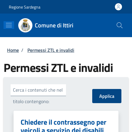
Salta al contenuto principale
Skip to footer content
Regione Sardegna
Comune di Ittiri
Briciole di pane
Home
/
Permessi ZTL e invalidi
Permessi ZTL e invalidi
Cerca i contenuti che nel
titolo contengono:
Chiedere il contrassegno per
veicoli a servizio dei disabili