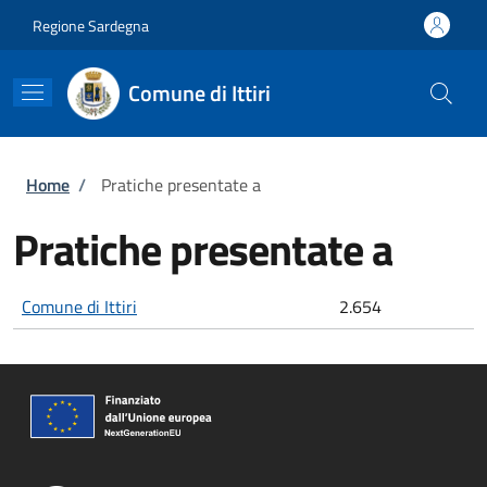
Salta al contenuto principale
Skip to footer content
Regione Sardegna
Comune di Ittiri
Briciole di pane
Home
/
Pratiche presentate a
Pratiche presentate a
Comune di Ittiri
2.654