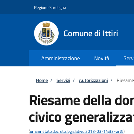
Salta al contenuto principale
Skip to footer content
Regione Sardegna
Comune di Ittiri
Amministrazione
Novità
Serv
Briciole di pane
Home
/
Servizi
/
Autorizzazioni
/
Riesame 
Riesame della do
civico generalizza
(
urn:nir:stato:decreto.legislativo:2013-03-14;33~art5
)