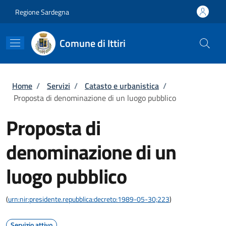
Salta al contenuto principale
Skip to footer content
Regione Sardegna
Comune di Ittiri
Briciole di pane
Home
/
Servizi
/
Catasto e urbanistica
/
Proposta di denominazione di un luogo pubblico
Proposta di
denominazione di un
luogo pubblico
(
urn:nir:presidente.repubblica:decreto:1989-05-30;223
)
Servizio attivo