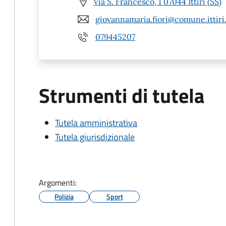
Via S. Francesco, 1 07044 Ittiri (SS)
giovannamaria.fiori@comune.ittiri.
079445207
Strumenti di tutela
Tutela amministrativa
Tutela giurisdizionale
Argomenti:
Polizia
Sport