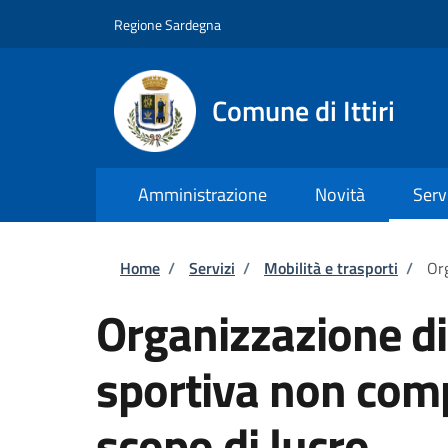
Salta al contenuto principale
Skip to footer content
Regione Sardegna
Comune di Ittiri
Amministrazione
Novità
Serv
Briciole di pane
Home
/
Servizi
/
Mobilità e trasporti
/
Org
Organizzazione d
sportiva non comp
scopo di lucro