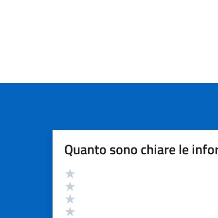
Quanto sono chiare le info
Valutazione
Valuta 5 stelle su 5
Valuta 4 stelle su 5
Valuta 3 stelle su 5
Valuta 2 stelle su 5