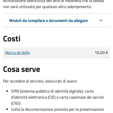
dichiarazione sostitutiva dell’atto di notorietà che la stessa
non sarà utilizzata per qualsiasi altro adempimento.
Moduli da compilare e documenti da allegare
Costi
Tipo di pagamento
Importo
Marca da bollo
16,00 €
Cosa serve
Per accedere al servizio, assicurati di avere:
SPID (sistema pubblico di identità digitale), carta
d’identità elettronica (CIE) o carta nazionale dei servizi
(CNS)
tutta la documentazione prevista per la presentazione