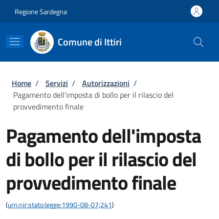
Salta al contenuto principale
Skip to footer content
Regione Sardegna
Comune di Ittiri
Briciole di pane
Home
/
Servizi
/
Autorizzazioni
/
Pagamento dell'imposta di bollo per il rilascio del
provvedimento finale
Pagamento dell'imposta
di bollo per il rilascio del
provvedimento finale
(
urn:nir:stato:legge:1990-08-07;241
)