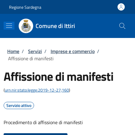
Salta al contenuto principale
Skip to footer content
Regione Sardegna
Comune di Ittiri
Briciole di pane
Home
/
Servizi
/
Imprese e commercio
/
Affissione di manifesti
Affissione di manifesti
(
urn:nir:stato:legge:2019-12-27;160
)
Servizio attivo
Procedimento di affissione di manifesti