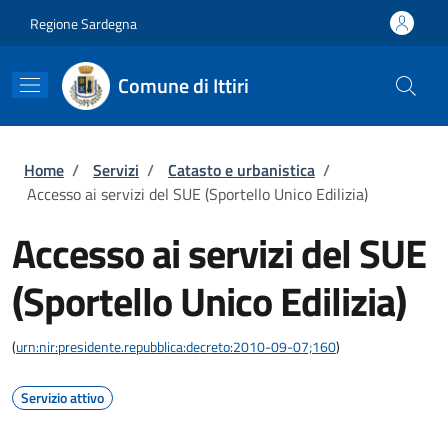
Salta al contenuto principale
Skip to footer content
Regione Sardegna
Comune di Ittiri
Briciole di pane
Home
/
Servizi
/
Catasto e urbanistica
/
Accesso ai servizi del SUE (Sportello Unico Edilizia)
Accesso ai servizi del SUE
(Sportello Unico Edilizia)
(
urn:nir:presidente.repubblica:decreto:2010-09-07;160
)
Servizio attivo