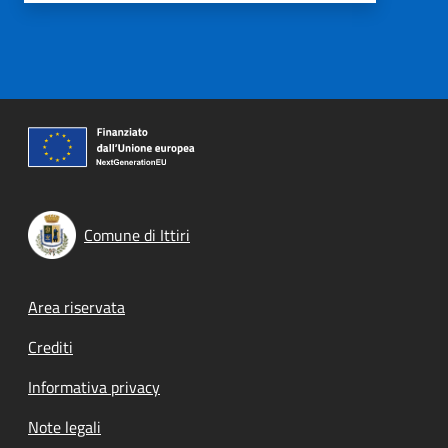
Comune di Ittiri
Footer menu
Area riservata
Crediti
Informativa privacy
Note legali