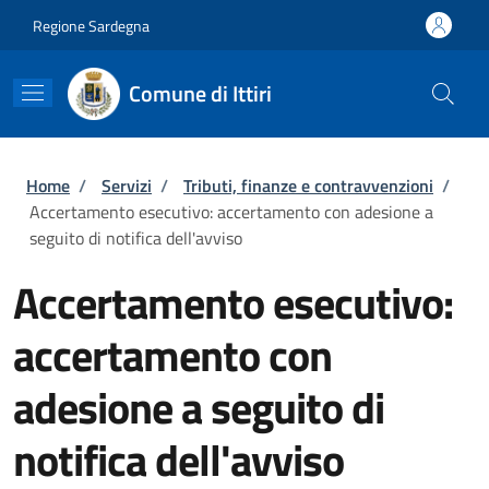
Salta al contenuto principale
Skip to footer content
Regione Sardegna
Comune di Ittiri
Briciole di pane
Home
/
Servizi
/
Tributi, finanze e contravvenzioni
/
Accertamento esecutivo: accertamento con adesione a
seguito di notifica dell'avviso
Accertamento esecutivo:
accertamento con
adesione a seguito di
notifica dell'avviso