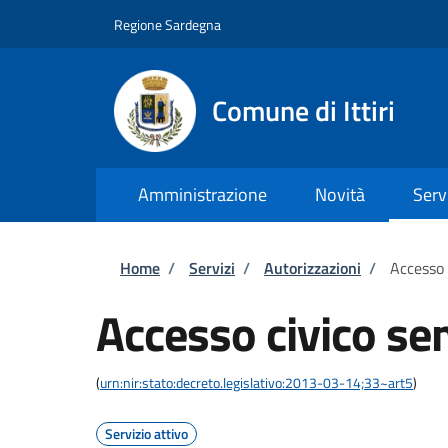
Salta al contenuto principale
Skip to footer content
Regione Sardegna
Comune di Ittiri
Amministrazione
Novità
Serv
Briciole di pane
Home
/
Servizi
/
Autorizzazioni
/
Accesso 
Accesso civico se
(
urn:nir:stato:decreto.legislativo:2013-03-14;33~art5
)
Servizio attivo