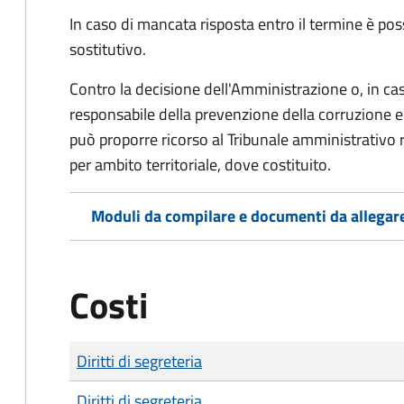
In caso di mancata risposta entro il termine è poss
sostitutivo.
Contro la decisione dell'Amministrazione o, in ca
responsabile della prevenzione della corruzione e 
può proporre ricorso al Tribunale amministrativo 
per ambito territoriale, dove costituito.
Moduli da compilare e documenti da allegar
Costi
Tipo di pagamento
Importo
Diritti di segreteria
Diritti di segreteria