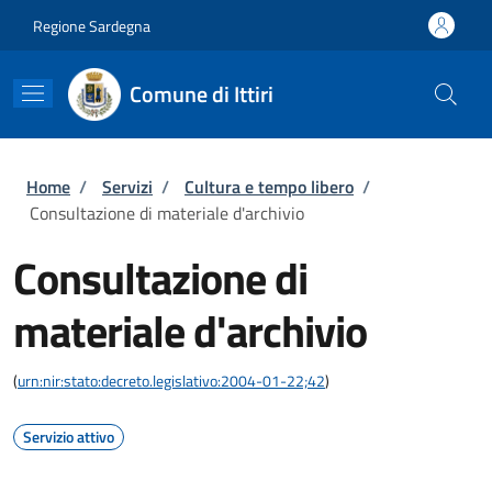
Salta al contenuto principale
Skip to footer content
Regione Sardegna
Comune di Ittiri
Briciole di pane
Home
/
Servizi
/
Cultura e tempo libero
/
Consultazione di materiale d'archivio
Consultazione di
materiale d'archivio
(
urn:nir:stato:decreto.legislativo:2004-01-22;42
)
Servizio attivo