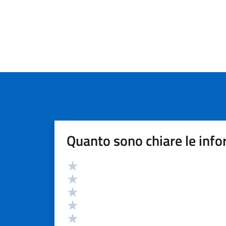
Quanto sono chiare le info
Valutazione
Valuta 5 stelle su 5
Valuta 4 stelle su 5
Valuta 3 stelle su 5
Valuta 2 stelle su 5
Valuta 1 stelle su 5