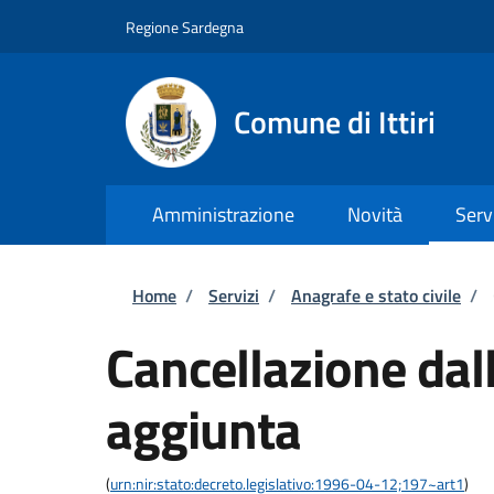
Salta al contenuto principale
Skip to footer content
Regione Sardegna
Comune di Ittiri
Amministrazione
Novità
Serv
Briciole di pane
Home
/
Servizi
/
Anagrafe e stato civile
/
Cancellazione dall
aggiunta
(
urn:nir:stato:decreto.legislativo:1996-04-12;197~art1
)