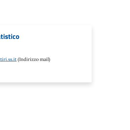
tistico
ri.ss.it
(Indirizzo mail)