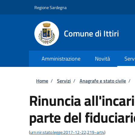
Salta al contenuto principale
Skip to footer content
Regione Sardegna
Comune di Ittiri
Amministrazione
Novità
Serv
Briciole di pane
Home
/
Servizi
/
Anagrafe e stato civile
/
Rinuncia all'incari
parte del fiduciar
(
urn:nir:stato:legge:2017-12-22;219~art4
)