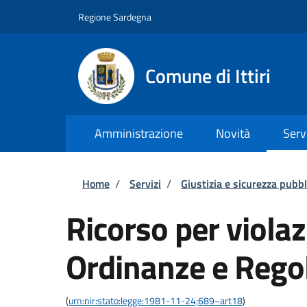
Salta al contenuto principale
Skip to footer content
Regione Sardegna
Comune di Ittiri
Amministrazione
Novità
Serv
Briciole di pane
Home
/
Servizi
/
Giustizia e sicurezza pubbl
Ricorso per violaz
Ordinanze e Rego
(
urn:nir:stato:legge:1981-11-24;689~art18
)