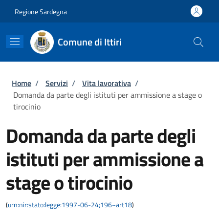
Salta al contenuto principale
Skip to footer content
Regione Sardegna
Comune di Ittiri
Briciole di pane
Home
/
Servizi
/
Vita lavorativa
/
Domanda da parte degli istituti per ammissione a stage o
tirocinio
Domanda da parte degli
istituti per ammissione a
stage o tirocinio
(
urn:nir:stato:legge:1997-06-24;196~art18
)