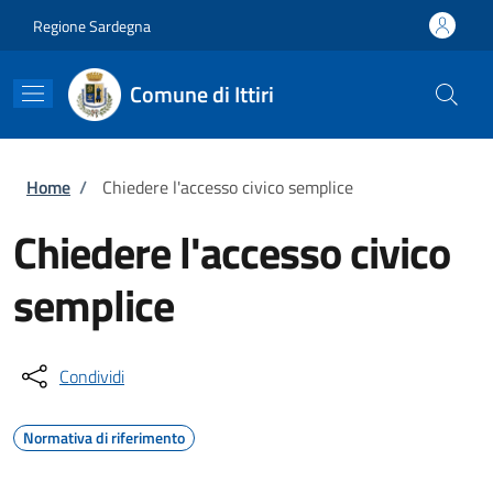
Salta al contenuto principale
Skip to footer content
Regione Sardegna
Comune di Ittiri
Briciole di pane
Home
/
Chiedere l'accesso civico semplice
Chiedere l'accesso civico
semplice
Condividi
Normativa di riferimento