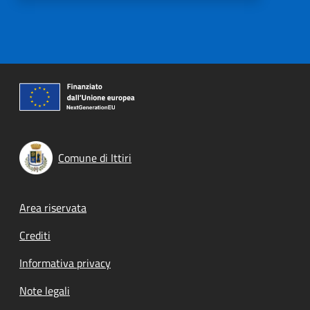
Comune di Ittiri
Footer menu
Area riservata
Crediti
Informativa privacy
Note legali