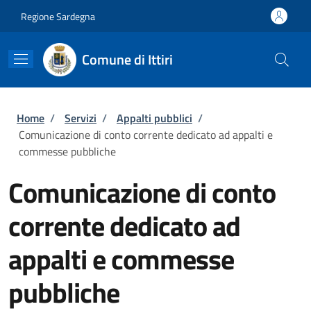
Salta al contenuto principale
Skip to footer content
Regione Sardegna
Comune di Ittiri
Briciole di pane
Home
/
Servizi
/
Appalti pubblici
/
Comunicazione di conto corrente dedicato ad appalti e
commesse pubbliche
Comunicazione di conto
corrente dedicato ad
appalti e commesse
pubbliche