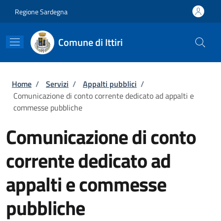
Salta al contenuto principale
Skip to footer content
Regione Sardegna
Comune di Ittiri
Briciole di pane
Home
/
Servizi
/
Appalti pubblici
/
Comunicazione di conto corrente dedicato ad appalti e
commesse pubbliche
Comunicazione di conto
corrente dedicato ad
appalti e commesse
pubbliche